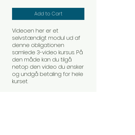
Add to Cart
Videoen her er et
selvstændigt modul ud af
denne obligationen
samlede 3-video kursus. På
den måde kan du tilgå
netop den video du ønsker
og undgå betaling for hele
kurset.
© 2023 by Neptoon Invest -
Thomas Peter Clausen,
Cand.Oecon, MSc Financial
Econometrics,
kontakt@neptooninvest.dk
og