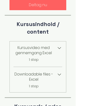
Deltag nu
Kursusindhold /
content
Kursusvideo med
gennemgang Excel
.
1 step
Downloadable files -
Excel
.
1 step