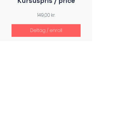
Kursuspris / price
149,00 kr.
Deltag / enroll
Del her
Deltag / enroll