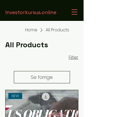
Investorkursus.online
Home
All Products
All Products
Filter
Se forrige
NEW