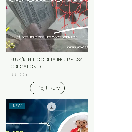
KURS/RENTE OG BETALINGER - USA
OBLIGATIONER
Price
199,00 kr.
Tilføj til kurv
NEW