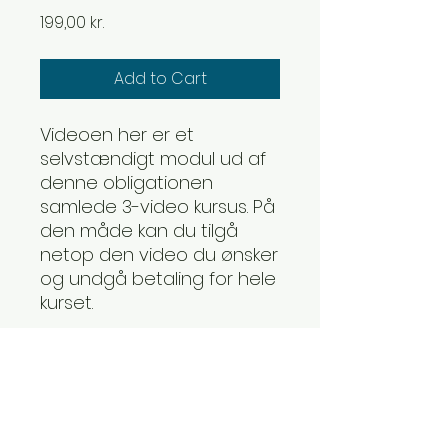
Price
199,00 kr.
Add to Cart
Videoen her er et
selvstændigt modul ud af
denne obligationen
samlede 3-video kursus. På
den måde kan du tilgå
netop den video du ønsker
og undgå betaling for hele
kurset.
© 2023 by Neptoon Invest -
Thomas Peter Clausen,
Cand.Oecon, MSc Financial